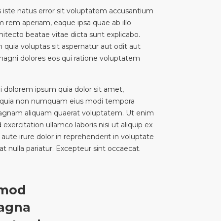
s iste natus error sit voluptatem accusantium
 rem aperiam, eaque ipsa quae ab illo
chitecto beatae vitae dicta sunt explicabo.
ia voluptas sit aspernatur aut odit aut
magni dolores eos qui ratione voluptatem
 dolorem ipsum quia dolor sit amet,
sed quia non numquam eius modi tempora
 magnam aliquam quaerat voluptatem. Ut enim
xercitation ullamco laboris nisi ut aliquip ex
te irure dolor in reprehenderit in voluptate
iat nulla pariatur. Excepteur sint occaecat.
smod
magna