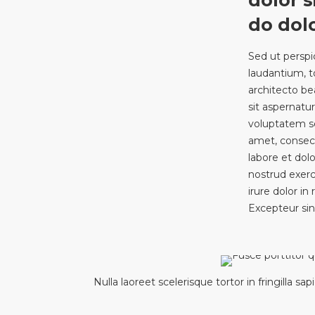
dolor s
do dol
Sed ut perspi
laudantium, t
architecto be
sit aspernatu
voluptatem se
amet, consect
labore et do
nostrud exerc
irure dolor in
Excepteur sin
Nulla laoreet scelerisque tortor in fringilla sap