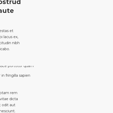
ostrud
aute
estas et
i lacus ex,
citudin nibh
icabo.
in fringilla sapien
 totam rem
vitae dicta
 odit aut
nesciunt.