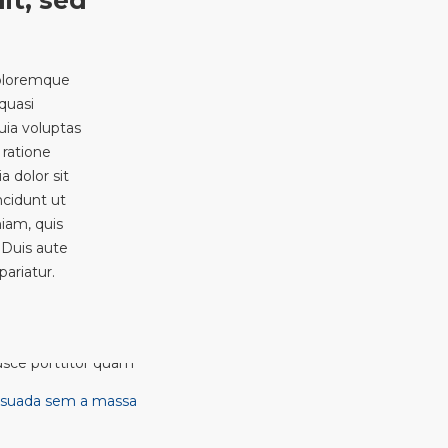
it, sed
doloremque
quasi
uia voluptas
 ratione
 dolor sit
ncidunt ut
iam, quis
 Duis aute
pariatur.
suada sem a massa