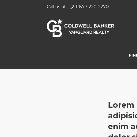
Call us at:
1-877-220-2270
FIN
Lorem 
adipisi
enim a