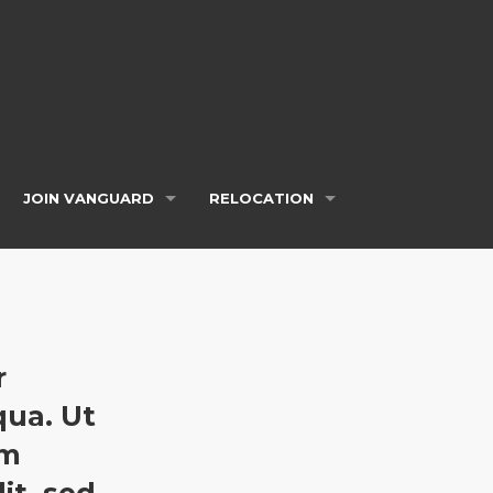
JOIN VANGUARD
RELOCATION
r
qua. Ut
um