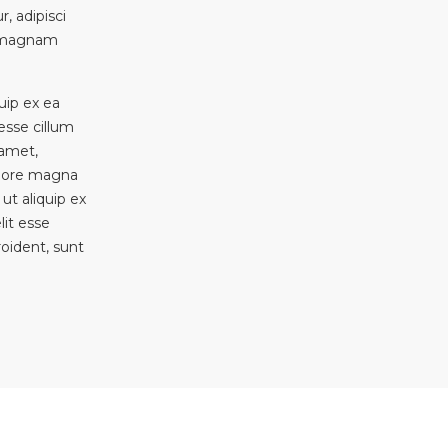
, adipisci
e magnam
uip ex ea
esse cillum
 amet,
dolore magna
ut aliquip ex
lit esse
roident, sunt