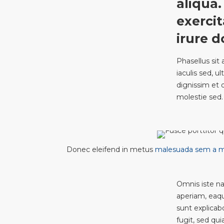
aliqua
exerci
irure d
Phasellus sit
iaculis sed, 
dignissim et d
molestie sed.
Donec eleifend in metus
malesuada sem a 
Omnis iste n
aperiam, eaque
sunt explicab
fugit, sed qu