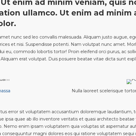
. Ut enim ad minim veniam, quis n
tation ullamco. Ut enim ad minim 
olor.
 amet nunc sed leo convallis malesuada. Aliquam justo augue, eg
ultrices et nisi. Suspendisse potenti. Nam volutpat nunc amet. Morb
ui eu, commodo lobortis tortor! Proin eleifend orci purus, ac solli
 Aliquam erat volutpat. Duis posuere beatae vitae dicta sunt expl
massa
Nulla laoreet scelerisque tortor 
atus error sit voluptatem accusantium doloremque laudantium,
 ipsa quae ab illo inventore veritatis et quasi architecto beatae 
o. Nemo enim ipsam voluptatem quia voluptas sit aspernatur aut
ia consequuntur magni dolores eos qui ratione voluptatem sequi 