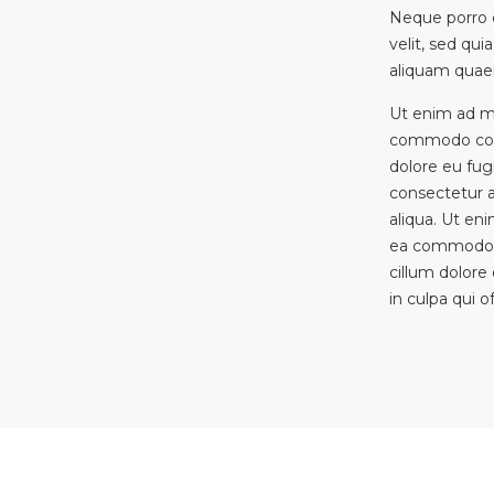
Neque porro q
velit, sed q
aliquam quae
Ut enim ad mi
commodo conse
dolore eu fug
consectetur a
aliqua. Ut en
ea commodo co
cillum dolore
in culpa qui of