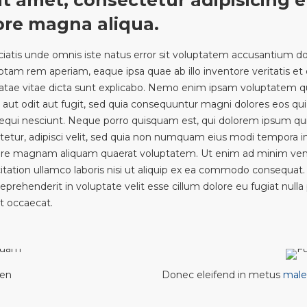
it amet, consectetur adipisicing el
ore magna aliqua.
ciatis unde omnis iste natus error sit voluptatem accusantium 
otam rem aperiam, eaque ipsa quae ab illo inventore veritatis et 
atae vitae dicta sunt explicabo. Nemo enim ipsam voluptatem q
r aut odit aut fugit, sed quia consequuntur magni dolores eos qui
qui nesciunt. Neque porro quisquam est, qui dolorem ipsum quia
etur, adipisci velit, sed quia non numquam eius modi tempora i
lore magnam aliquam quaerat voluptatem. Ut enim ad minim ven
itation ullamco laboris nisi ut aliquip ex ea commodo consequat.
 reprehenderit in voluptate velit esse cillum dolore eu fugiat nulla 
t occaecat.
ien
Donec eleifend in metus
male